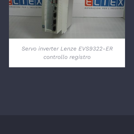
Servo inverter Lenze EVS9322-ER
controllo registro