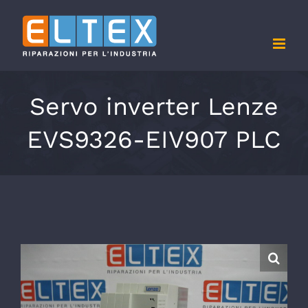
Salta
al
contenuto
Servo inverter Lenze
EVS9326-EIV907 PLC