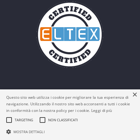
×
Questo sito web utilizza i cookie per migliorare la tua esperienza di
navigazione. Utilizzando il nostro sito web acconsenti a tutti i cookie
in conformità con la nostra policy per i cookie.
Leggi di più
TARGETING
NON CLASSIFICATI
© Eltex Srl - P. IVA: 03161180132 -
Policy Privacy e
MOSTRA DETTAGLI
Cookies
-
FAQs