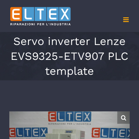
Salta
al
contenuto
Servo inverter Lenze
EVS9325-ETV907 PLC
template