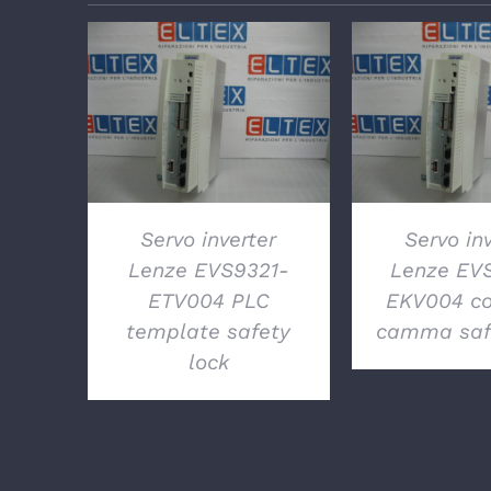
DETTAGLI
DETTA
Servo inverter
Servo in
Lenze EVS9321-
Lenze EV
ETV004 PLC
EKV004 co
template safety
camma safe
lock