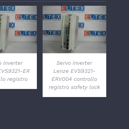
TTAGLI
DETTAGLI
 inverter
Servo inverter
EVS9321-ER
Lenze EVS9321-
lo registro
ERV004 controllo
registro safety lock