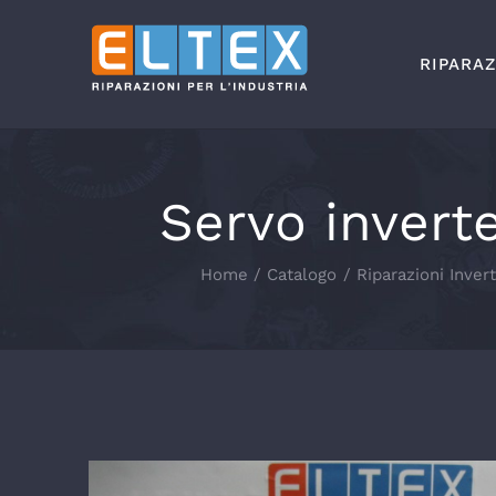
Salta
al
RIPARAZ
contenuto
Servo invert
Home
Catalogo
Riparazioni Inver