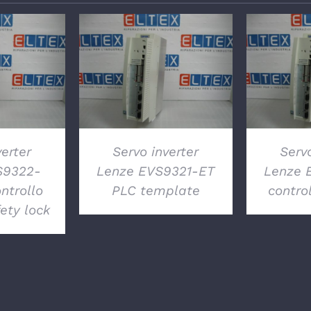
GLI
DETTAGLI
DE
verter
Servo inverter
Servo
S9322-
Lenze EVS9321-ET
Lenze 
ntrollo
PLC template
control
ty lock