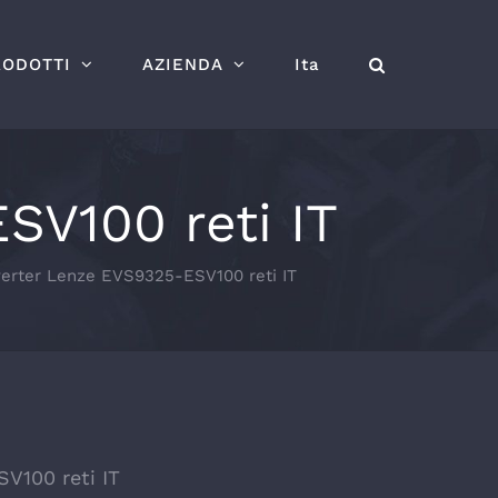
RODOTTI
AZIENDA
Ita
SV100 reti IT
verter Lenze EVS9325-ESV100 reti IT
V100 reti IT