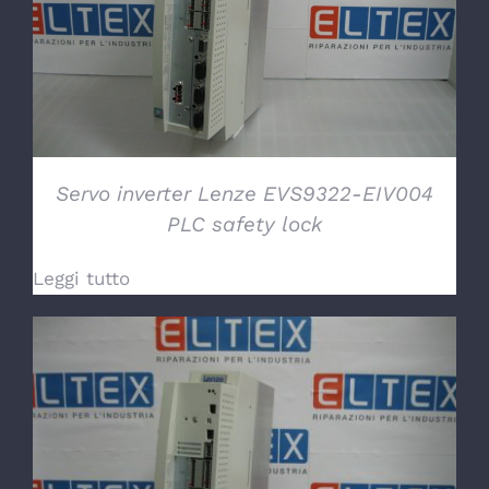
DETTAGLI
Servo inverter Lenze EVS9322-EIV004
PLC safety lock
Leggi tutto
DETTAGLI