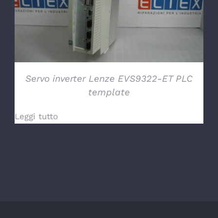
Servo inverter Lenze EVS9322-ET PLC
template
Leggi tutto