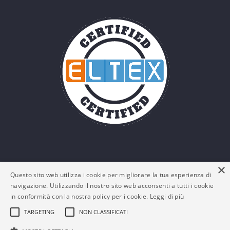
×
Questo sito web utilizza i cookie per migliorare la tua esperienza di
navigazione. Utilizzando il nostro sito web acconsenti a tutti i cookie
in conformità con la nostra policy per i cookie.
Leggi di più
TARGETING
NON CLASSIFICATI
© Eltex Srl - P. IVA: 03161180132 -
Policy Privacy e