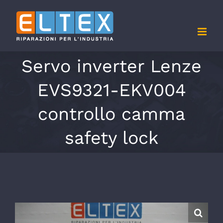
Salta
al
contenuto
Servo inverter Lenze
EVS9321-EKV004
controllo camma
safety lock