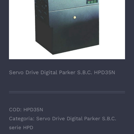
Servo Drive Digital Parker S.B.C. HPD35N
COD:
HPD35N
Categoria:
Servo Drive Digital Parker S.B.C.
serie HPD