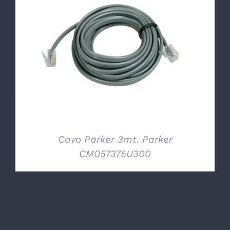
DETTAGLI
Cavo Parker 3mt. Parker
CM057375U300