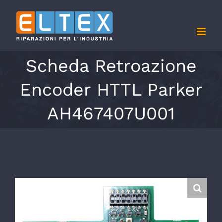
Salta
al
contenuto
Scheda Retroazione
Encoder HTTL Parker
AH467407U001