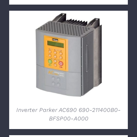
DETTAGLI
Inverter Parker AC690 690-211400B0-
BFSP00-A000