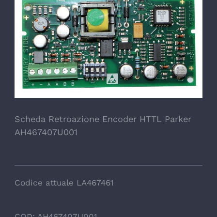
Scheda Retroazione Encoder HTTL Parker
AH467407U001
Codice attuale LA467461
COD:
AH467407U001