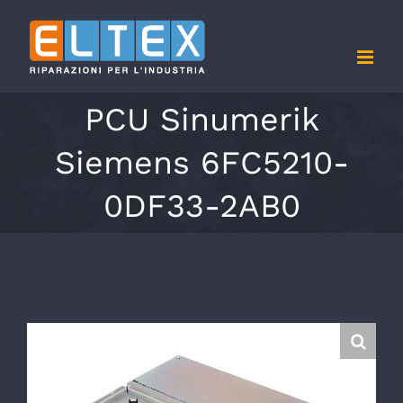
Salta
al
contenuto
PCU Sinumerik
Siemens 6FC5210-
0DF33-2AB0