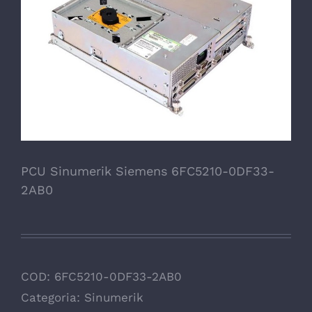
PCU Sinumerik Siemens 6FC5210-0DF33-
2AB0
COD:
6FC5210-0DF33-2AB0
Categoria:
Sinumerik