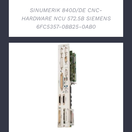
SINUMERIK 840D/DE CNC-
HARDWARE NCU 572.5B SIEMENS
6FC5357-0BB25-0AB0
DETTAGLI