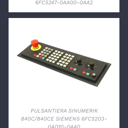
6FC5247-0AA00-0AA2
DETTAGLI
PULSANTIERA SINUMERIK
840C/840CE SIEMENS 6FC5203-
0AD10-0AA0