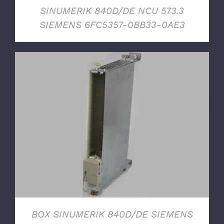
SINUMERIK 840D/DE NCU 573.3
SIEMENS 6FC5357-0BB33-0AE3
DETTAGLI
BOX SINUMERIK 840D/DE SIEMENS