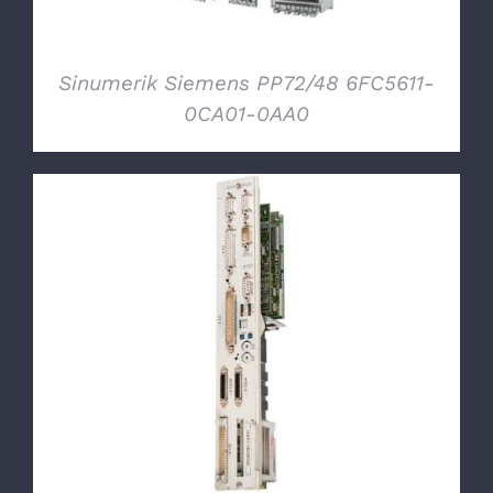
Sinumerik Siemens PP72/48 6FC5611-
0CA01-0AA0
DETTAGLI