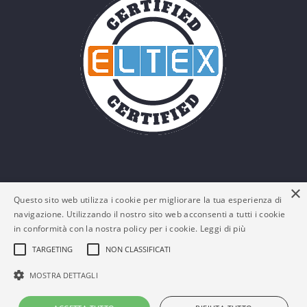
×
Questo sito web utilizza i cookie per migliorare la tua esperienza di
navigazione. Utilizzando il nostro sito web acconsenti a tutti i cookie
in conformità con la nostra policy per i cookie.
Leggi di più
TARGETING
NON CLASSIFICATI
© Eltex Srl - P. IVA: 03161180132 -
Policy Privacy e
MOSTRA DETTAGLI
Cookies
-
FAQs