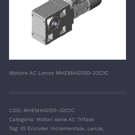
Motore AC Lenze MHEMAIG100-32C1C
COD:
MHEMAIG100-32C1C
Categoria:
Motori serie AC Trifase
Tag:
IG Encoder incrementale
,
Lenze
,