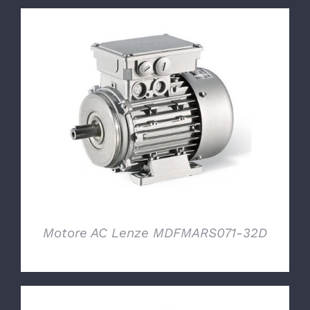
DETTAGLI
Motore AC Lenze MDFMARS071-32D