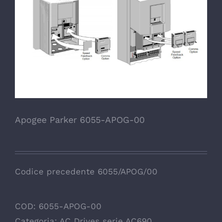
Apogee Parker 6055-APOG-00
Codice precedente 6055/APOG/00
COD:
6055-APOG-00
Categoria:
AC Drives serie AC690