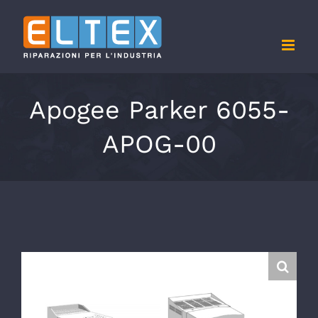
Salta
al
contenuto
Apogee Parker 6055-
APOG-00