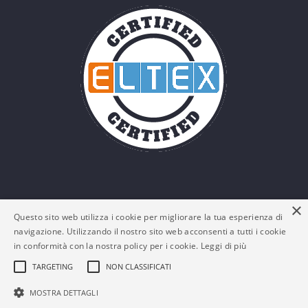
×
Questo sito web utilizza i cookie per migliorare la tua esperienza di
navigazione. Utilizzando il nostro sito web acconsenti a tutti i cookie
in conformità con la nostra policy per i cookie.
Leggi di più
TARGETING
NON CLASSIFICATI
© Eltex Srl - P. IVA: 03161180132 -
Policy Privacy e
MOSTRA DETTAGLI
Cookies
-
FAQs