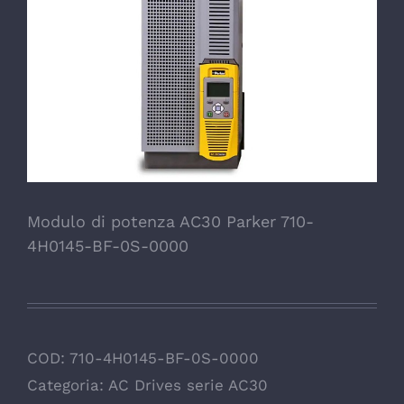
Modulo di potenza AC30 Parker 710-
4H0145-BF-0S-0000
COD:
710-4H0145-BF-0S-0000
Categoria:
AC Drives serie AC30