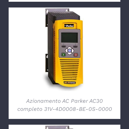
DETTAGLI
Azionamento AC Parker AC30
completo 31V-4D0008-BE-0S-0000