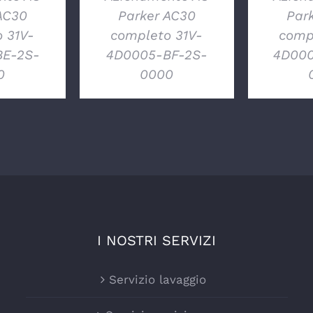
AC30
Parker AC30
Par
 31V-
completo 31V-
comp
E-2S-
4D0005-BF-2S-
4D000
0
0000
I NOSTRI SERVIZI
Servizio lavaggio