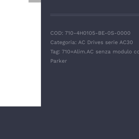
COD:
710-4H0105-BE-0S-0000
Categoria:
AC Drives serie AC30
Tag:
710=Alim.AC senza modulo co
Parker