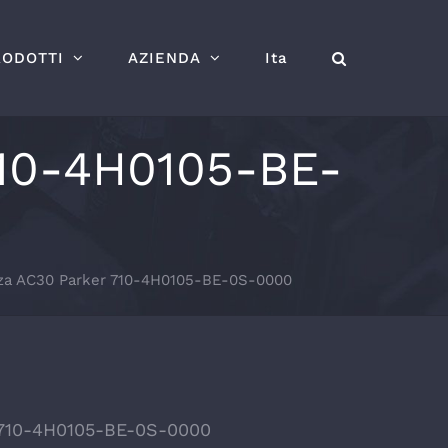
RODOTTI
AZIENDA
Ita
710-4H0105-BE-
za AC30 Parker 710-4H0105-BE-0S-0000
 710-4H0105-BE-0S-0000