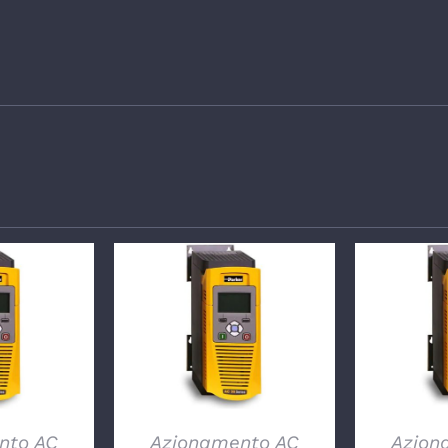
GLI
DETTAGLI
DE
nto AC
Azionamento AC
Azion