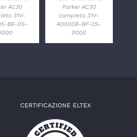
ker AC30
Parker AC30
leto 31V-
completo 31V-
5-BE-0S-
4D0008-BF-2S-
0000
0000
CERTIFICAZIONE ELTEX