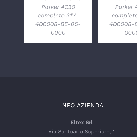
Parker AC30
Parker 
completo 31V-
completo
4D0008-BE-0S-
4D0008-B
0000
000
INFO AZIENDA
Eltex Srl
Via Santuario Superiore, 1