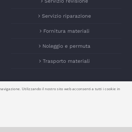
Servizio revisione
Servizio riparazione
Fornitura materiali
Noleggio e permuta
Trasporto materiali
avigazione. Utilizzando il nostro sito web acconsenti a tutti i cookie in
ltex Srl - P. IVA: 03161180132 -
Policy Privacy e Cookies
-
F