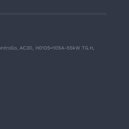
ntrollo
,
AC30
,
H0105=105A-55kW TG.H
,