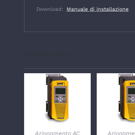
Download:
Manuale di installazione
Prodotti correlati
DETTAGLI
DETTA
Azionamento AC
Azioname