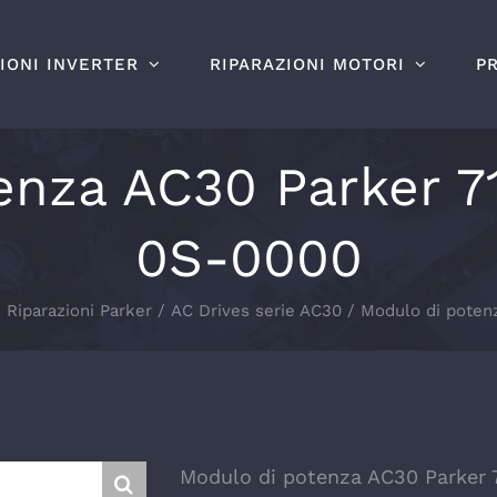
IONI INVERTER
RIPARAZIONI MOTORI
P
enza AC30 Parker 
0S-0000
Riparazioni Parker
AC Drives serie AC30
Modulo di poten
Modulo di potenza AC30 Parker