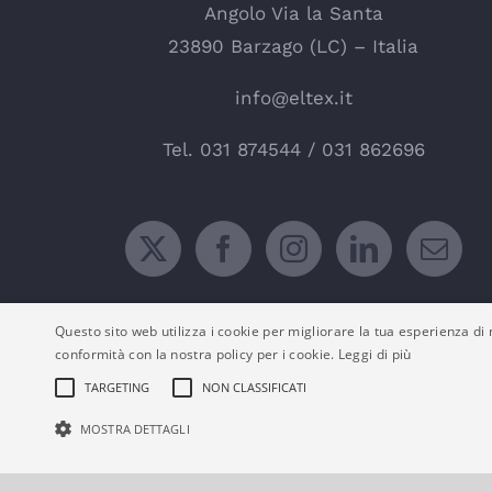
Angolo Via la Santa
23890 Barzago (LC) – Italia
info@eltex.it
Tel.
031 874544
/
031 862696
Questo sito web utilizza i cookie per migliorare la tua esperienza di n
conformità con la nostra policy per i cookie.
Leggi di più
TARGETING
NON CLASSIFICATI
MOSTRA DETTAGLI
© E