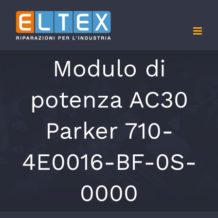
Salta
al
contenuto
Modulo di
potenza AC30
Parker 710-
4E0016-BF-0S-
0000