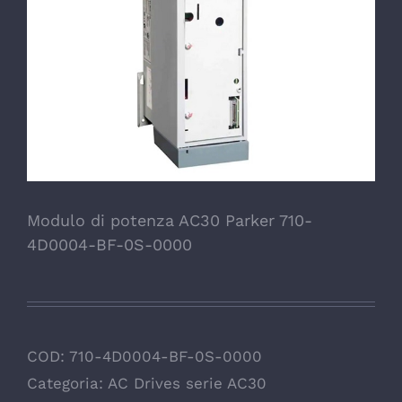
Modulo di potenza AC30 Parker 710-
4D0004-BF-0S-0000
COD:
710-4D0004-BF-0S-0000
Categoria:
AC Drives serie AC30