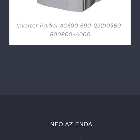
Inverter Parker AC690 690-232105B0-
B00P00-A000
INFO AZIENDA