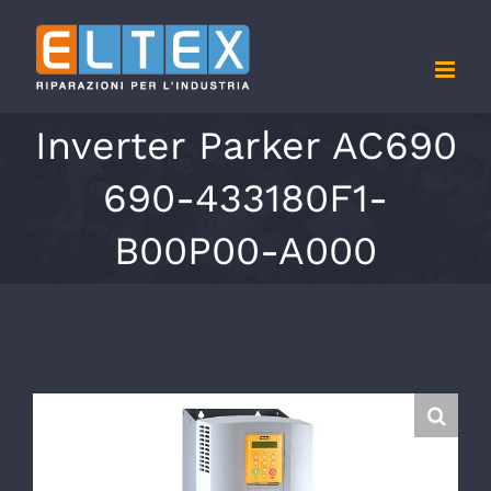
Salta
al
contenuto
Inverter Parker AC690
690-433180F1-
B00P00-A000