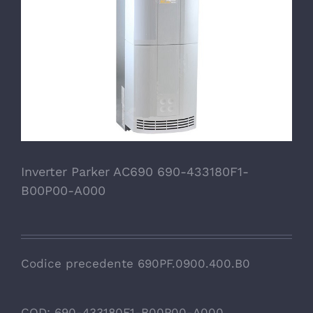
Inverter Parker AC690 690-433180F1-
B00P00-A000
Codice precedente 690PF.0900.400.B0
COD:
690-433180F1-B00P00-A000