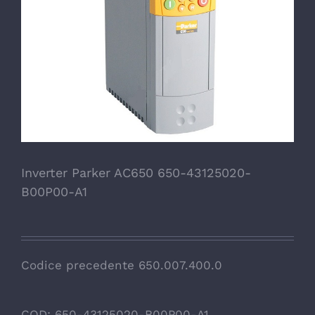
Inverter Parker AC650 650-43125020-
B00P00-A1
Codice precedente 650.007.400.0
COD:
650-43125020-B00P00-A1