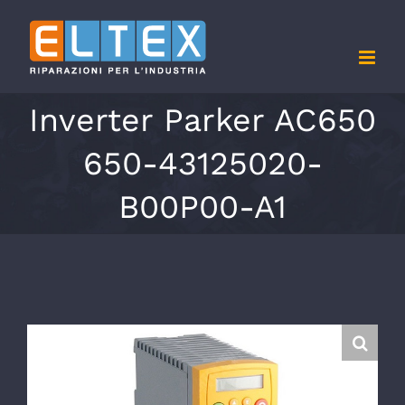
Salta
al
contenuto
Inverter Parker AC650
650-43125020-
B00P00-A1