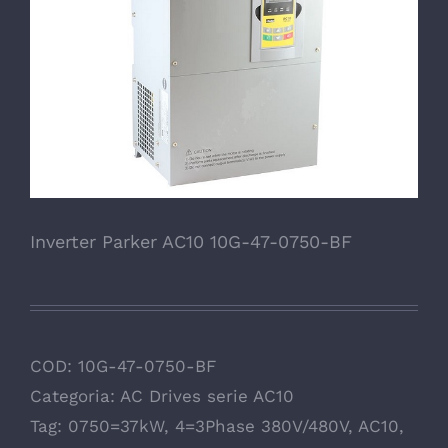
Inverter Parker AC10 10G-47-0750-BF
COD:
10G-47-0750-BF
Categoria:
AC Drives serie AC10
Tag:
0750=37kW
,
4=3Phase 380V/480V
,
AC10
,