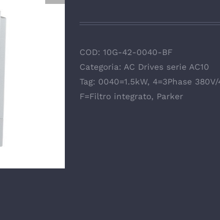
COD:
10G-42-0040-BF
Categoria:
AC Drives serie AC10
Tag:
0040=1.5kW
,
4=3Phase 380V/
F=Filtro integrato
,
Parker