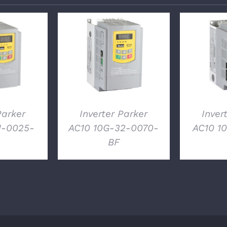
GLI
DETTAGLI
DE
Parker
Inverter Parker
Inver
1-0025-
AC10 10G-32-0070-
AC10 1
BF