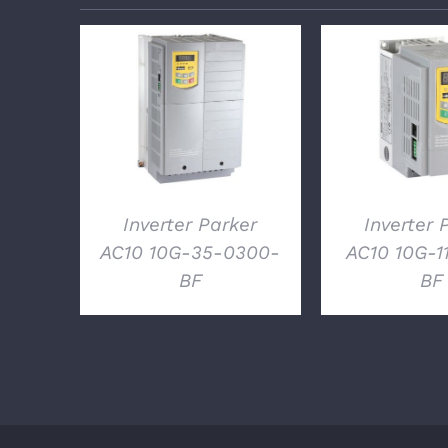
DETTAGLI
DETTA
Inverter Parker
Inverter 
AC10 10G-35-0300-
AC10 10G-1
BF
BF