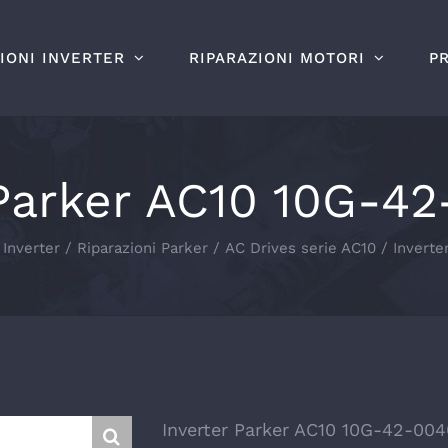
IONI INVERTER
RIPARAZIONI MOTORI
P
 Parker AC10 10G-4
 Inverter
Riparazioni Parker
AC Drives serie AC10
Invert
Inverter Parker AC10 10G-42-00