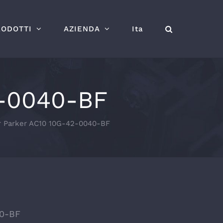
RODOTTI
AZIENDA
Ita
2-0040-BF
er Parker AC10 10G-42-0040-BF
40-BF