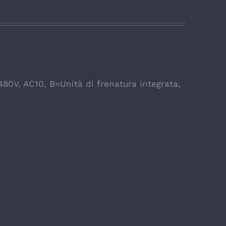
480V
,
AC10
,
B=Unità di frenatura integrata
,