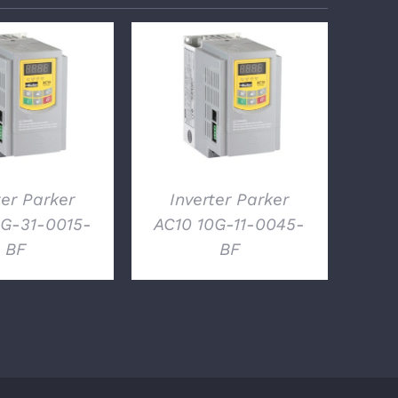
TTAGLI
DETTAGLI
ter Parker
Inverter Parker
0G-31-0015-
AC10 10G-11-0045-
BF
BF