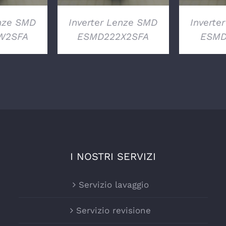
enze SMD
Inverter Lenze SMD
Inverte
W2SFA
ESMD222X2SFA
ESMD
I NOSTRI SERVIZI
Servizio lavaggio
Servizio revisione