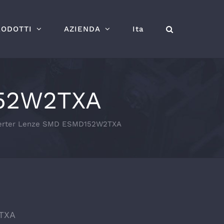
RODOTTI
AZIENDA
Ita
152W2TXA
verter Lenze SMD ESMD152W2TXA
TXA