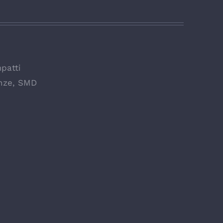
patti
nze
,
SMD