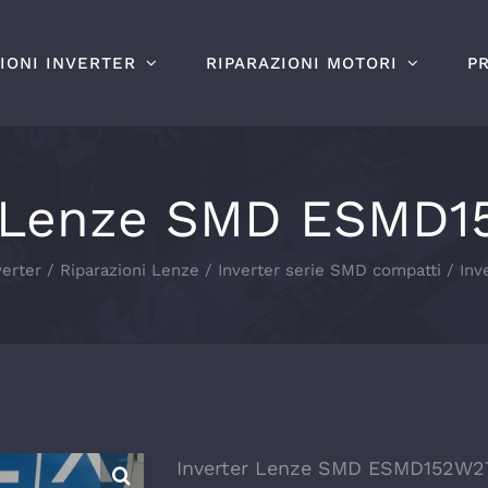
IONI INVERTER
RIPARAZIONI MOTORI
P
r Lenze SMD ESMD
verter
Riparazioni Lenze
Inverter serie SMD compatti
In
Inverter Lenze SMD ESMD152W2