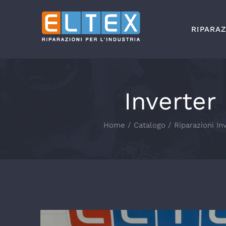
Salta
al
RIPARAZ
contenuto
Inverte
Home
Catalogo
Riparazioni In