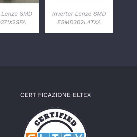
r Lenze SMD
Inverter Lenze SMD
371X2SFA
ESMD302L4TXA
CERTIFICAZIONE ELTEX