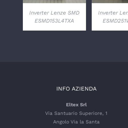
Inverter Lenze SMD
Inverter L
ESMD153L4TXA
ESMD251
INFO AZIENDA
Eltex Srl
Via Santuario Superiore, 1
Angolo Via la Santa