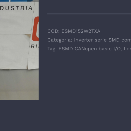
COD:
ESMD152W2TXA
Categoria:
Inverter serie SMD com
Tag:
ESMD CANopen:basic I/O
,
Le