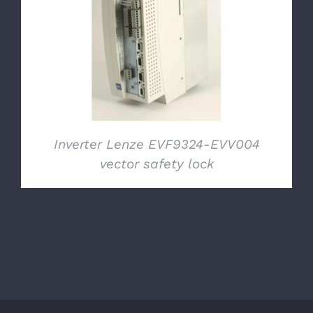
DETTAGLI
Inverter Lenze EVF9324-EVV004
vector safety lock