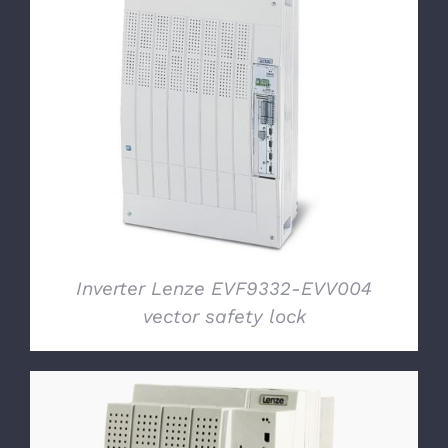
DETTAGLI
Inverter Lenze EVF9332-EVV004
vector safety lock