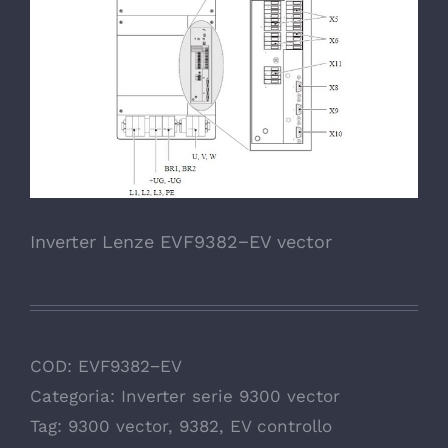
Inverter Lenze EVF9382−EV vector
COD:
EVF9382−EV
Categoria:
Inverter serie 9300 vector
Tag:
9300 vector
,
9382
,
EV controllo