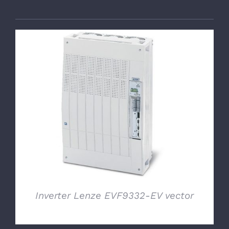
DETTAGLI
Inverter Lenze EVF9332-EV vector