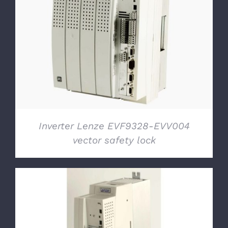
DETTAGLI
Inverter Lenze EVF9328-EVV004
vector safety lock