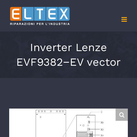
Salta
al
contenuto
Inverter Lenze
EVF9382−EV vector