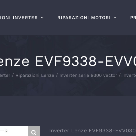
IONI INVERTER
RIPARAZIONI MOTORI
P
Lenze EVF9338-EVV
erter
Riparazioni Lenze
Inverter serie 9300 vector
Inver
Inverter Lenze EVF9338-EVV030