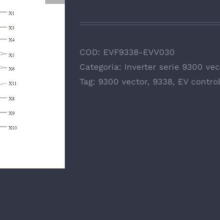
COD:
EVF9338-EVV030
Categoria:
Inverter serie 9300 vec
Tag:
9300 vector
,
9338
,
EV control