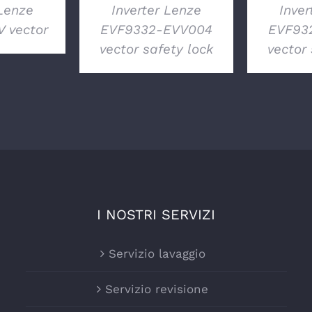
 Lenze
Inverter Lenze
Inver
 vector
EVF9332-EVV004
EVF93
vector safety lock
vector 
I NOSTRI SERVIZI
Servizio lavaggio
Servizio revisione