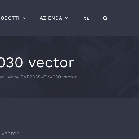
RODOTTI
AZIENDA
Ita
030 vector
ter Lenze EVF9338-EVV030 vector
 vector