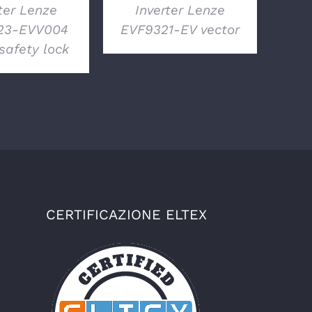
ter Lenze
Inverter Lenze
23-EVV004
EVF9321-EV vector
safety lock
CERTIFICAZIONE ELTEX