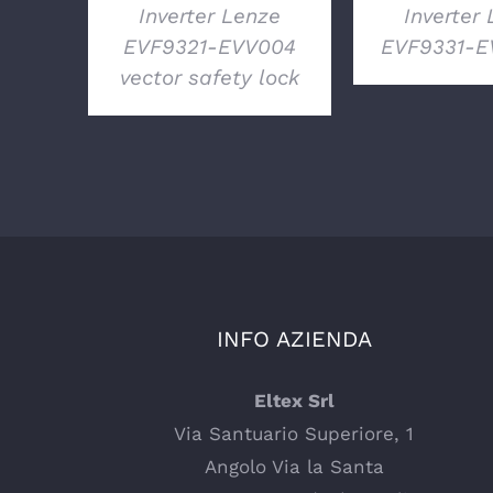
Inverter Lenze
Inverter
EVF9321-EVV004
EVF9331-EV
vector safety lock
INFO AZIENDA
Eltex Srl
Via Santuario Superiore, 1
Angolo Via la Santa