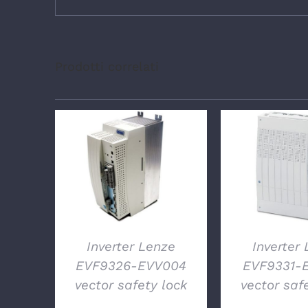
Prodotti correlati
DETTAGLI
DETTA
Inverter Lenze
Inverter
EVF9326-EVV004
EVF9331-
vector safety lock
vector saf