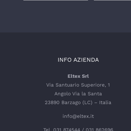
INFO AZIENDA
Eltex Srl
Via Santuario Superiore, 1
Angolo Via la Santa
23890 Barzago (LC) – Italia
info@eltex.it
Tel.
031 874544
/
031 862696