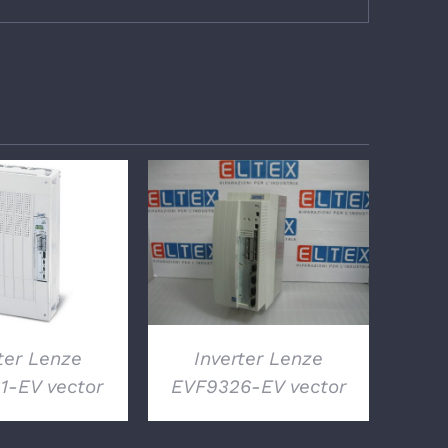
TTAGLI
DETTAGLI
ter Lenze
Inverter Lenze
1-EV vector
EVF9326-EV vector