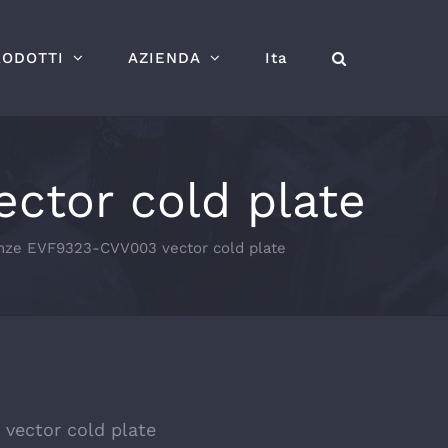
RODOTTI
AZIENDA
Ita
ctor cold plate
enze EVF9323-CVV003 vector cold plate
vector cold plate