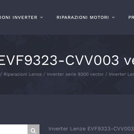
IONI INVERTER
RIPARAZIONI MOTORI
P
 EVF9323-CVV003 ve
Riparazioni Lenze
Inverter serie 9300 vector
Inverter L
Inverter Lenze EVF9323-CVV003 