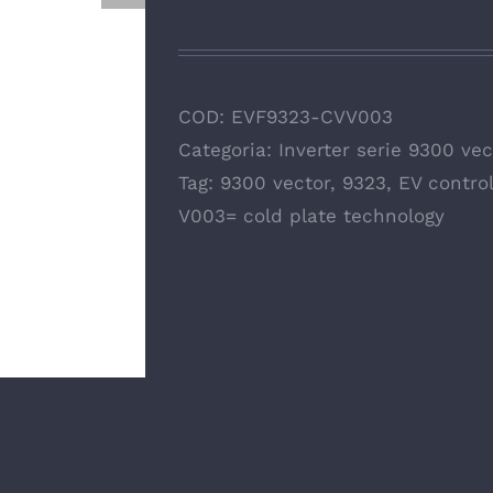
COD:
EVF9323-CVV003
Categoria:
Inverter serie 9300 vec
Tag:
9300 vector
,
9323
,
EV control
V003= cold plate technology