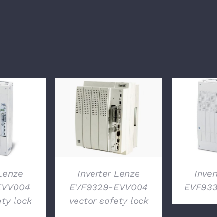
GLI
DETTAGLI
DE
 Lenze
Inverter Lenze
Inver
EVV004
EVF9329-EVV004
EVF933
ety lock
vector safety lock