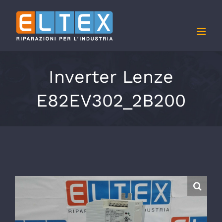
Salta
al
contenuto
Inverter Lenze
E82EV302_2B200