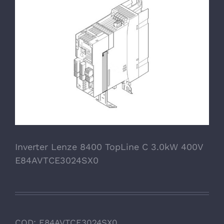
Inverter Lenze 8400 TopLine C 3.0kW 400V
E84AVTCE3024SX0
COD:
E84AVTCE3024SX0