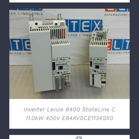
DETTAGLI
Inverter Lenze 8400 StateLine C
11.0kW 400V E84AVSCE1134SX0