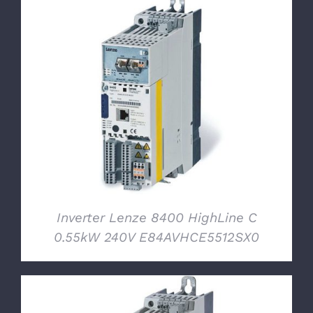
DETTAGLI
Inverter Lenze 8400 HighLine C
0.55kW 240V E84AVHCE5512SX0