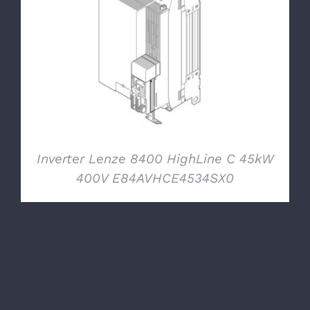
DETTAGLI
Inverter Lenze 8400 HighLine C 45kW
400V E84AVHCE4534SX0