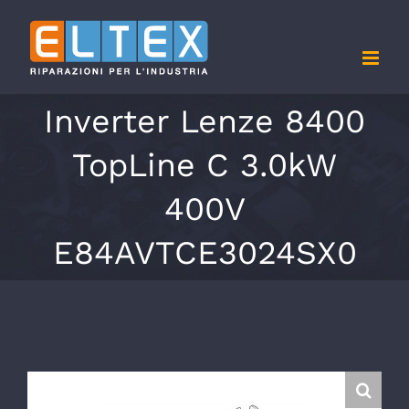
Salta
al
contenuto
Inverter Lenze 8400
TopLine C 3.0kW
400V
E84AVTCE3024SX0