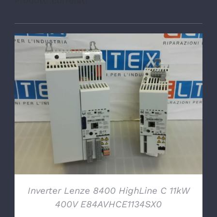
Prodotti correlati
DETTAGLI
Inverter Lenze 8400 HighLine C 11kW
400V E84AVHCE1134SX0