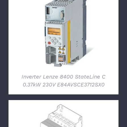
DETTAGLI
Inverter Lenze 8400 StateLine C
0.37kW 230V E84AVSCE3712SX0