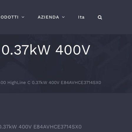
RODOTTI
AZIENDA
Ita
C 0.37kW 400V
8400 HighLine C 0.37kW 400V E84AVHCE3714SX0
C 0.37kW 400V E84AVHCE3714SX0