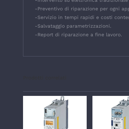
-Intervento su elettronica tradizional
-Preventivo di riparazione per ogni ap
-Servizio in tempi rapidi e costi conte
-Salvataggio parametrizzazioni.
-Report di riparazione a fine lavoro.
Prodotti correlati
DETTAGLI
DETTA