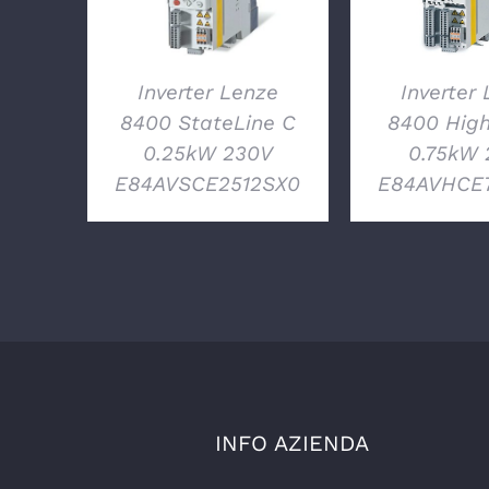
Inverter Lenze
Inverter
8400 StateLine C
8400 High
0.25kW 230V
0.75kW 
E84AVSCE2512SX0
E84AVHCE
INFO AZIENDA