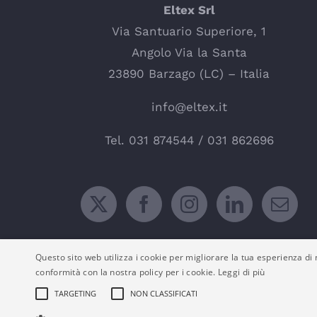
Eltex Srl
Via Santuario Superiore, 1
Angolo Via la Santa
23890 Barzago (LC) – Italia
info@eltex.it
Tel.
031 874544
/
031 862696
Questo sito web utilizza i cookie per migliorare la tua esperienza di n
conformità con la nostra policy per i cookie.
Leggi di più
TARGETING
NON CLASSIFICATI