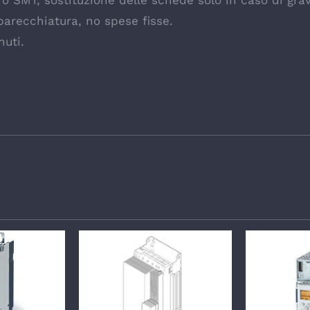
e o SMT, sostituzione delle schede solo in caso di gr
parecchiatura, no spese fisse.
nuti.
GLI
DETTAGLI
DE