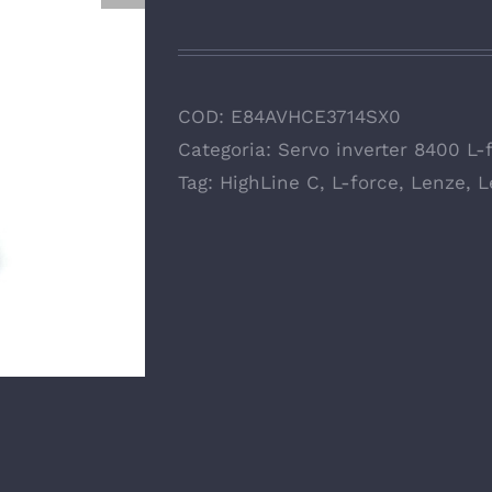
COD:
E84AVHCE3714SX0
Categoria:
Servo inverter 8400 L-
Tag:
HighLine C
,
L-force
,
Lenze
,
L