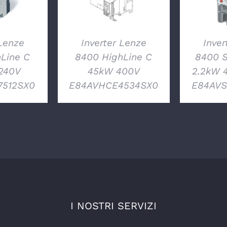
 Lenze
Inverter Lenze
Inver
Line C
8400 HighLine C
8400 S
240V
45kW 400V
2.2kW 
7512SX0
E84AVHCE4534SX0
E84AVS
I NOSTRI SERVIZI