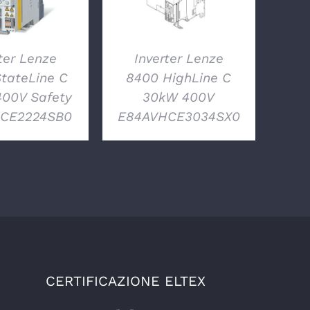
ter Lenze
Inverter Lenze
tateLine C
8400 HighLine C
400V Safety
30kW 400V
CE2224SB0
E84AVHCE3034SX0
CERTIFICAZIONE ELTEX