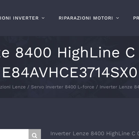
IONI INVERTER
RIPARAZIONI MOTORI
P
ze 8400 HighLine 
E84AVHCE3714SX0
azioni Lenze
Servo inverter 8400 L-force
Inverter Lenze 
Inverter Lenze 8400 HighLine 