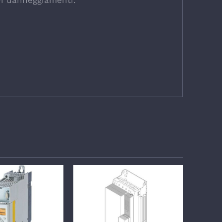
avi danneggiamenti.
TTAGLI
DETTAGLI