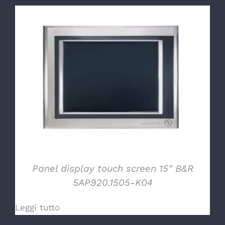
DETTAGLI
Panel display touch screen 15″ B&R
5AP920.1505-K04
Leggi tutto