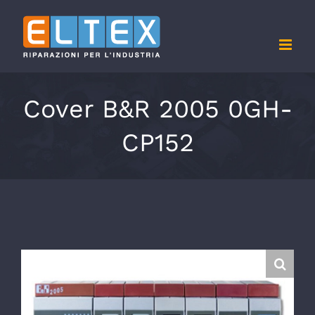
Salta
al
contenuto
Cover B&R 2005 0GH-
CP152