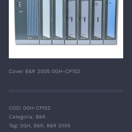
Cover B&R 2005 0GH-CP152
COD:
0GH-CP152
Categoria:
B&R
Tag:
0GH
,
B&R
,
B&R 2005