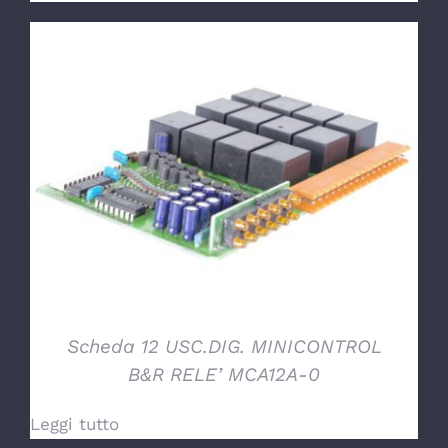
DETTAGLI
Scheda 12 USC.DIG. MINICONTROL
B&R RELE’ MCA12A-0
Leggi tutto