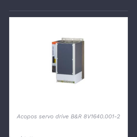
DETTAGLI
Acopos servo drive B&R 8V1640.001-2