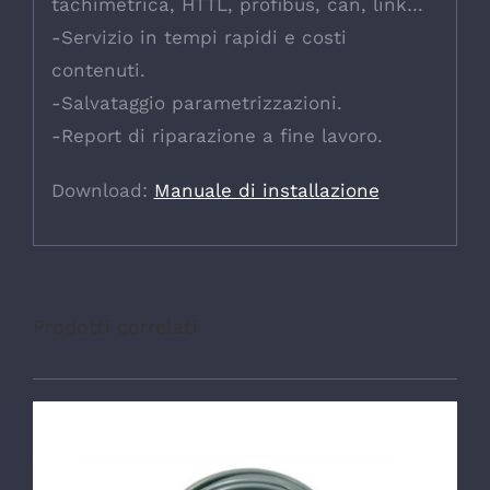
tachimetrica, HTTL, profibus, can, link…
-Servizio in tempi rapidi e costi
contenuti.
-Salvataggio parametrizzazioni.
-Report di riparazione a fine lavoro.
Download:
Manuale di installazione
Prodotti correlati