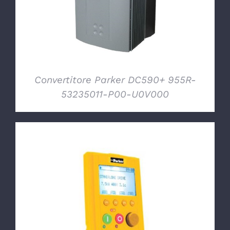
Convertitore Parker DC590+ 955R-
53235011-P00-U0V000
DETTAGLI