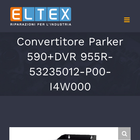
Salta
al
contenuto
Convertitore Parker
590+DVR 955R-
53235012-P00-
I4W000