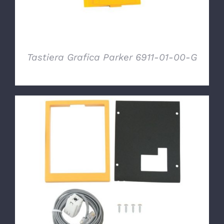
Tastiera Grafica Parker 6911-01-00-G
DETTAGLI