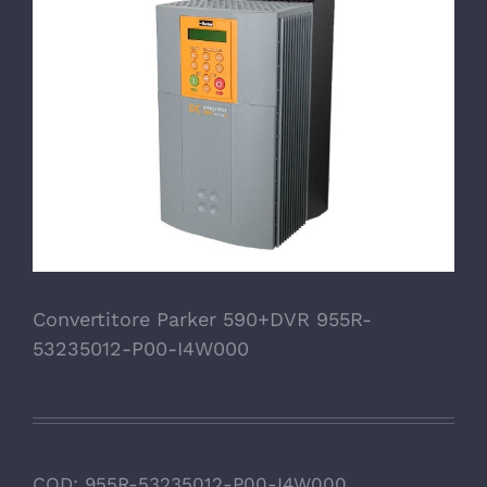
Convertitore Parker 590+DVR 955R-
53235012-P00-I4W000
COD:
955R-53235012-P00-I4W000