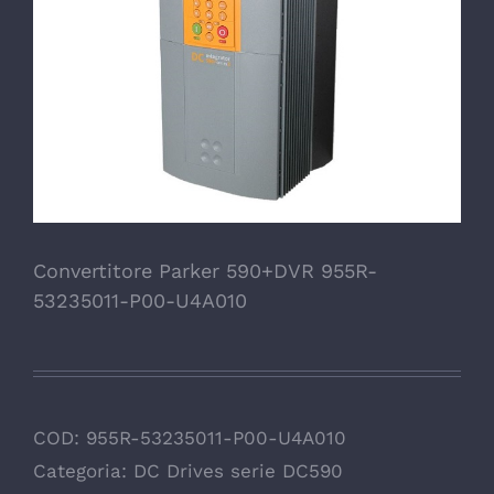
Convertitore Parker 590+DVR 955R-
53235011-P00-U4A010
COD:
955R-53235011-P00-U4A010
Categoria:
DC Drives serie DC590