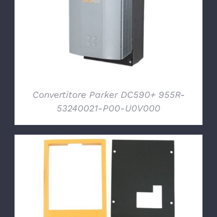
DETTAGLI
Convertitore Parker DC590+ 955R-
53240021-P00-U0V000
DETTAGLI