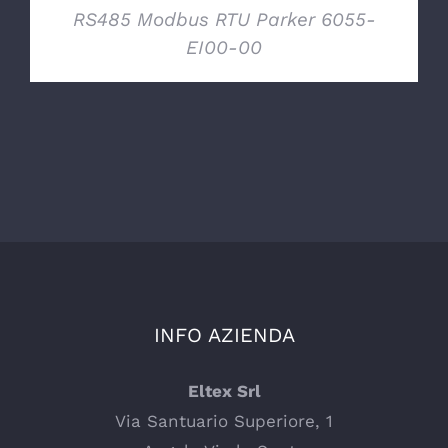
RS485 Modbus RTU Parker 6055-
EI00-00
INFO AZIENDA
Eltex Srl
Via Santuario Superiore, 1