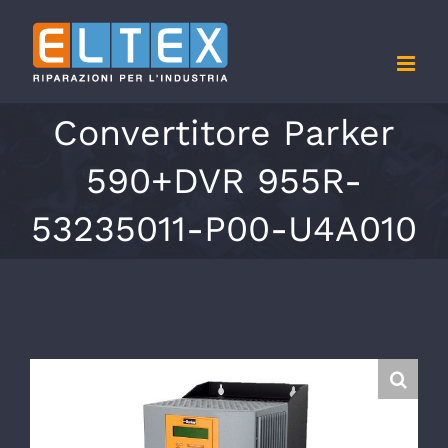
Salta
al
contenuto
Convertitore Parker
590+DVR 955R-
53235011-P00-U4A010