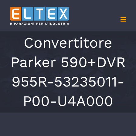
Salta
al
contenuto
Convertitore
Parker 590+DVR
955R-53235011-
P00-U4A000