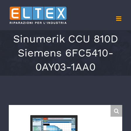
Salta
al
contenuto
Sinumerik CCU 810D
Siemens 6FC5410-
0AY03-1AA0