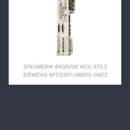
DETTAGLI
SINUMERIK 840D/DE NCU 573.3
SIEMENS 6FC5357-0BB33-0AE2