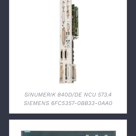
DETTAGLI
SINUMERIK 840D/DE NCU 573.4
SIEMENS 6FC5357-0BB33-0AA0