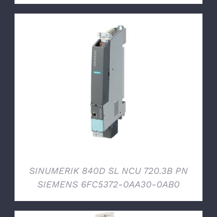
DETTAGLI
SINUMERIK 840D SL NCU 720.3B PN
SIEMENS 6FC5372-0AA30-0AB0