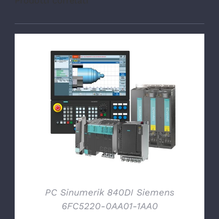
Prodotti correlati
DETTAGLI
PC Sinumerik 840DI Siemens
6FC5220-0AA01-1AA0