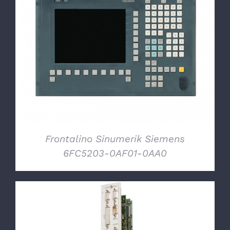
DETTAGLI
Frontalino Sinumerik Siemens
6FC5203-0AF01-0AA0