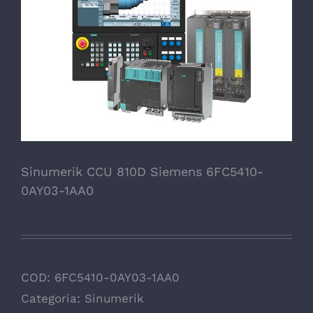
Sinumerik CCU 810D Siemens 6FC5410-
0AY03-1AA0
COD:
6FC5410-0AY03-1AA0
Categoria:
Sinumerik