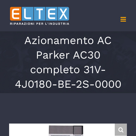
Salta
al
contenuto
Azionamento AC
Parker AC30
completo 31V-
4J0180-BE-2S-0000