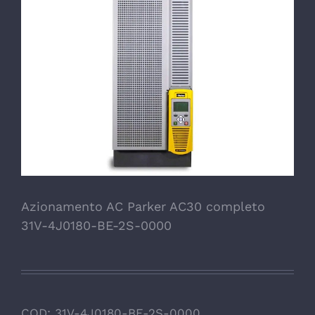
Azionamento AC Parker AC30 completo
31V-4J0180-BE-2S-0000
COD:
31V-4J0180-BE-2S-0000