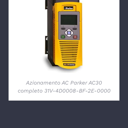
DETTAGLI
Azionamento AC Parker AC30
completo 31V-4D0008-BF-2E-0000