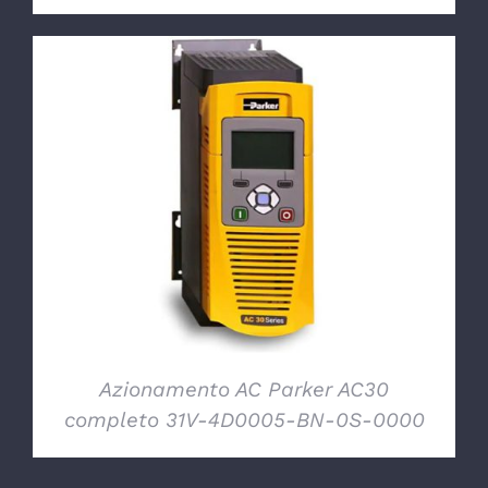
DETTAGLI
Azionamento AC Parker AC30
completo 31V-4D0005-BN-0S-0000