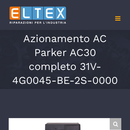
Salta
al
contenuto
Azionamento AC
Parker AC30
completo 31V-
4G0045-BE-2S-0000