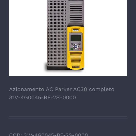
Azionamento AC Parker AC30 completo
31V-4G0045-BE-2S-0000
COD:
31V-4G0045-BE-2S-0000