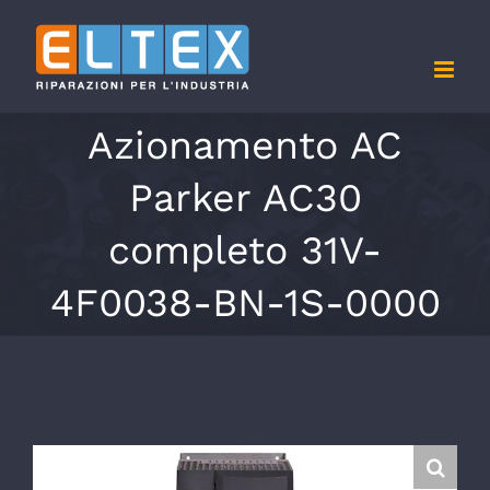
Salta
al
contenuto
Azionamento AC
Parker AC30
completo 31V-
4F0038-BN-1S-0000