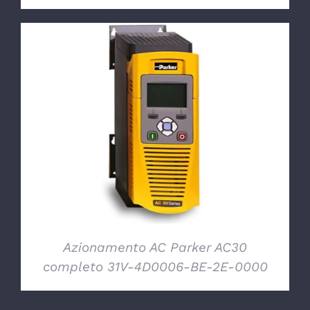
DETTAGLI
Azionamento AC Parker AC30
completo 31V-4D0006-BE-2E-0000