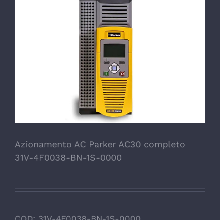
Azionamento AC Parker AC30 completo
31V-4F0038-BN-1S-0000
COD:
31V-4F0038-BN-1S-0000