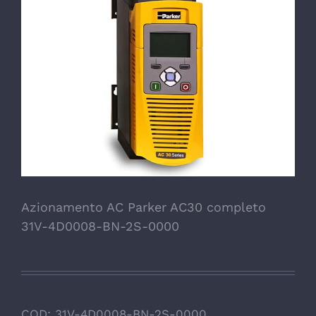
Azionamento AC Parker AC30 completo
31V-4D0008-BN-2S-0000
COD:
31V-4D0008-BN-2S-0000