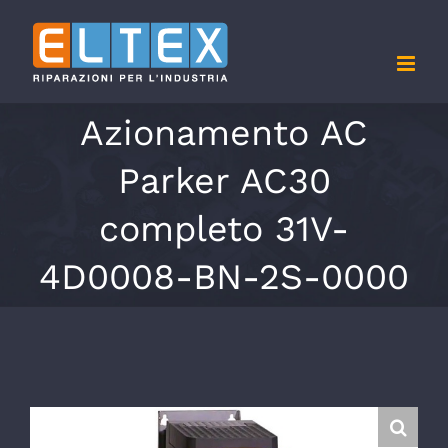
Salta
al
contenuto
Azionamento AC
Parker AC30
completo 31V-
4D0008-BN-2S-0000