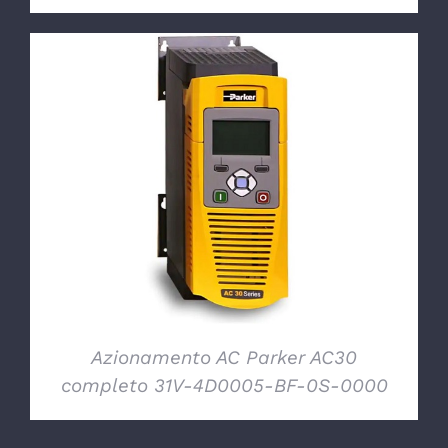
DETTAGLI
Azionamento AC Parker AC30
completo 31V-4D0005-BF-0S-0000