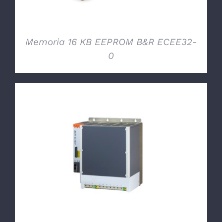
Memoria 16 KB EEPROM B&R ECEE32-
0
DETTAGLI