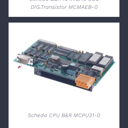
DIG.Transistor MCMAEB-0
DETTAGLI
Scheda CPU B&R MCPU31-0