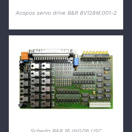
Acopos servo drive B&R 8V128M.001-2
DETTAGLI
Scheda B&R 16 ING/16 USC