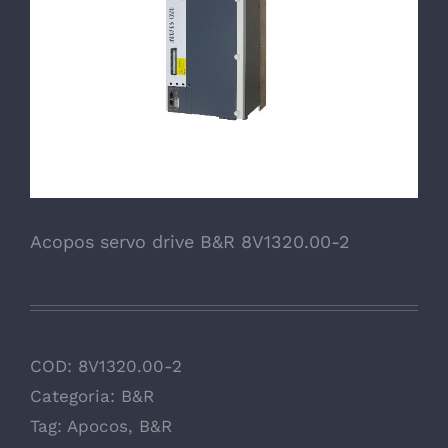
Acopos servo drive B&R 8V1320.00-2
COD:
8V1320.00-2
Categoria:
B&R
Tag:
Apocos
,
B&R