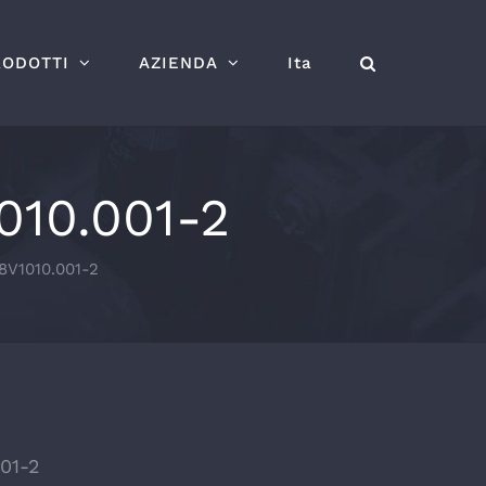
RODOTTI
AZIENDA
Ita
010.001-2
8V1010.001-2
01-2