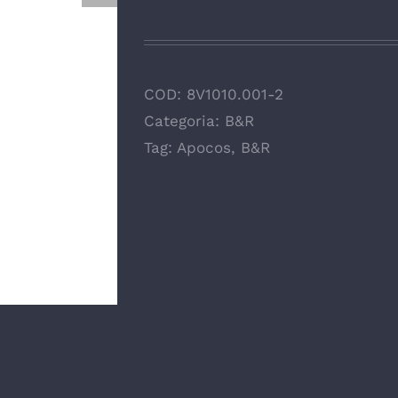
COD:
8V1010.001-2
Categoria:
B&R
Tag:
Apocos
,
B&R