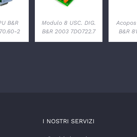
PU B&R
Modulo 8 USC. DIG.
Acopos 
70.60-2
B&R 2003 7DO722.7
B&R 8
I NOSTRI SERVIZI