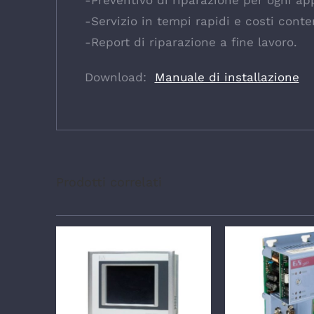
-Preventivo di riparazione per ogni ap
-Servizio in tempi rapidi e costi conte
-Report di riparazione a fine lavoro.
Download:
Manuale di installazione
Prodotti correlati
DETTAGLI
DETTA