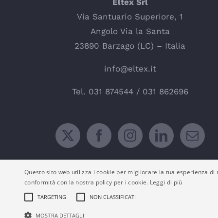
Eltex Srl
Via Santuario Superiore, 1
Angolo Via la Santa
23890 Barzago (LC) – Italia
info@eltex.it
Tel.
031 874544
/
031 862696
Questo sito web utilizza i cookie per migliorare la tua esperienza di n
conformità con la nostra policy per i cookie.
Leggi di più
TARGETING
NON CLASSIFICATI
MOSTRA DETTAGLI