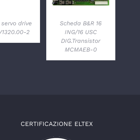
servo drive
Scheda B&R 16
V1320.00-2
ING/16 USC
DIG.Transistor
MCMAEB-0
CERTIFICAZIONE ELTEX