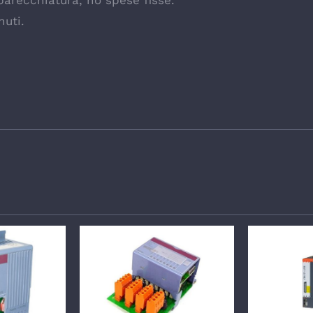
parecchiatura, no spese fisse.
nuti.
GLI
DETTAGLI
DE