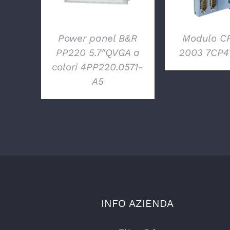
Power panel B&R
Modulo C
PP220 5.7″QVGA a
2003 7CP4
colori 4PP220.0571-
A5
INFO AZIENDA