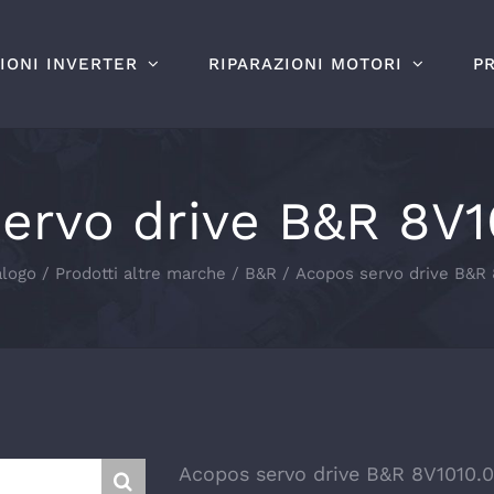
IONI INVERTER
RIPARAZIONI MOTORI
P
ervo drive B&R 8V1
alogo
Prodotti altre marche
B&R
Acopos servo drive B&R 
Acopos servo drive B&R 8V1010.0