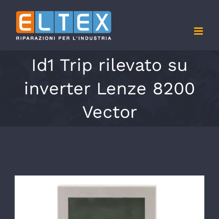
Salta
al
contenuto
Id1 Trip rilevato su
inverter Lenze 8200
Vector
Ingrandisci
immagine