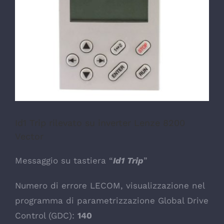
Id1 Trip rilevato su inverter Lenze 8200
Vector
Messaggio su tastiera “
Id1 Trip
”
Numero di errore LECOM, visualizzazione nel
programma di parametrizzazione Global Drive
Control (GDC):
140