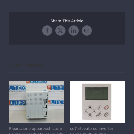
Share This Article
Facebook
X
LinkedIn
Email
Post correlati
Riparazione apparecchiature
sd7 rilevato su inverter
s