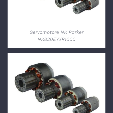
Servomotore NK Parker
NK820EYXR1000
DETTAGLI