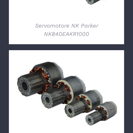
Servomotore NK Parker
NK840EAKR1000
DETTAGLI