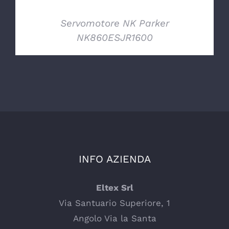
Servomotore NK Parker
NK860ESJR1600
INFO AZIENDA
Eltex Srl
Via Santuario Superiore, 1
Angolo Via la Santa