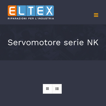
Salta
al
contenuto
Servomotore serie NK