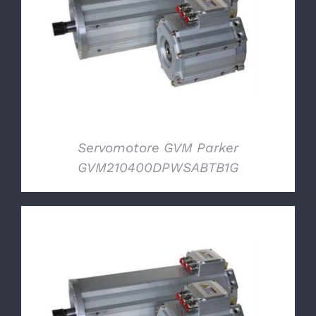
DETTAGLI
Servomotore GVM Parker
GVM210400DPWSABTB1G
DETTAGLI