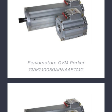
DETTAGLI
Servomotore GVM Parker
GVM210050APNAABTA1G