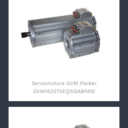
DETTAGLI
Servomotore GVM Parker
GVM142075EQNSABPA1E