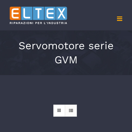
Salta
al
contenuto
Servomotore serie
GVM