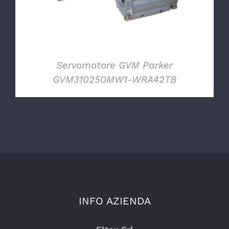
Servomotore GVM Parker
GVM310250MW1-WRA42TB
INFO AZIENDA