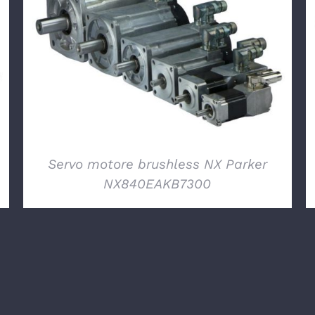
DETTAGLI
Servo motore brushless NX Parker
NX840EAKB7300