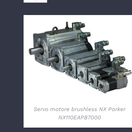
DETTAGLI
Servo motore brushless NX Parker
NX110EAPB7000