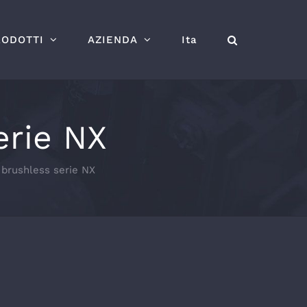
RODOTTI
AZIENDA
Ita
erie NX
 brushless serie NX