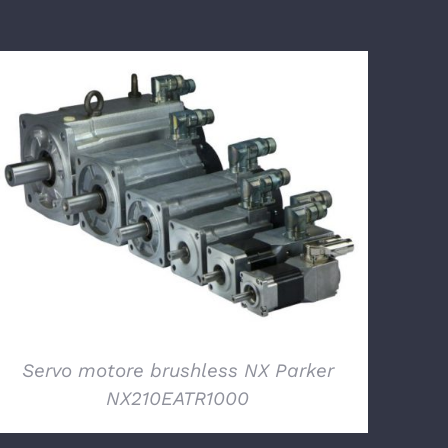
DETTAGLI
Servo motore brushless NX Parker
NX210EATR1000