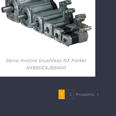
DETTAGLI
Servo motore brushless NX Parker
NX860EAJB9A00
1
2
Prossimo