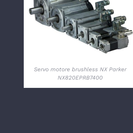
DETTAGLI
Servo motore brushless NX Parker
NX820EPRB7400