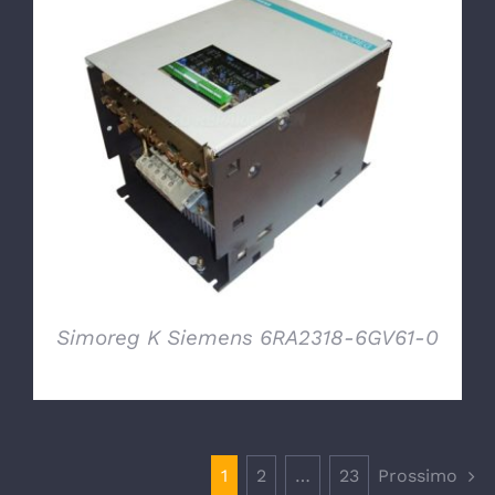
DETTAGLI
Simoreg K Siemens 6RA2318-6GV61-0
1
2
…
23
Prossimo