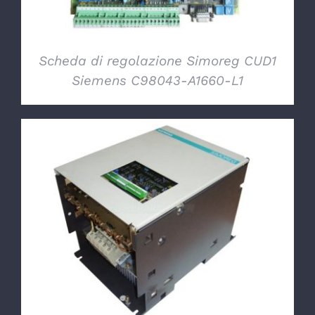
Scheda di regolazione Simoreg CUD1
Siemens C98043-A1660-L1
DETTAGLI