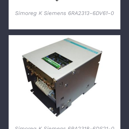
Simoreg K Siemens 6RA2313-6DV61-0
DETTAGLI
Simoreg K Siemens 6RA2318-6DS21-0