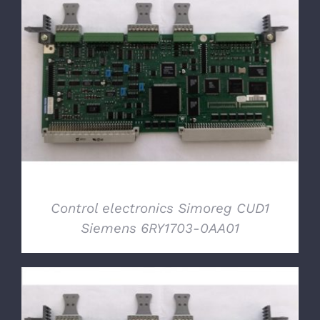
DETTAGLI
Control electronics Simoreg CUD1
Siemens 6RY1703-0AA01