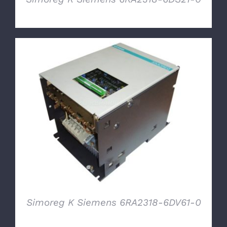
DETTAGLI
Simoreg K Siemens 6RA2318-6DV61-0