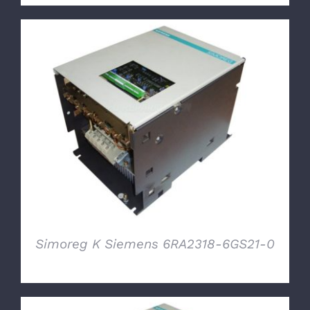
DETTAGLI
Simoreg K Siemens 6RA2318-6GS21-0