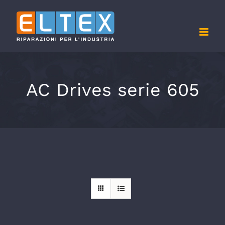
Salta
al
contenuto
AC Drives serie 605