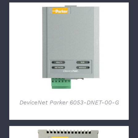
DETTAGLI
DeviceNet Parker 6053-DNET-00-G