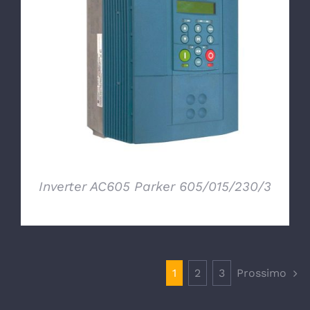
DETTAGLI
Inverter AC605 Parker 605/015/230/3
1
2
3
Prossimo