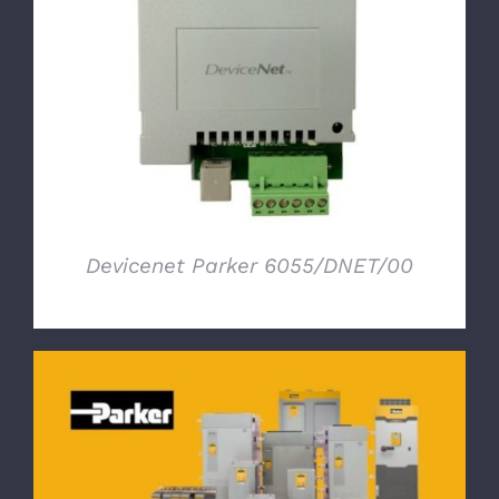
DETTAGLI
Devicenet Parker 6055/DNET/00