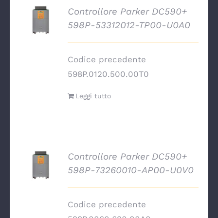
Controllore Parker DC590+
DETTAGLI
598P-53312012-TP00-U0A0
Codice precedente
598P.0120.500.00T0
Leggi tutto
Controllore Parker DC590+
DETTAGLI
598P-73260010-AP00-U0V0
Codice precedente