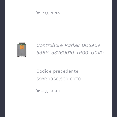
Leggi tutto
Controllore Parker DC590+
DETTAGLI
598P-53260010-TP00-U0V0
Codice precedente
598P.0060.500.00T0
Leggi tutto