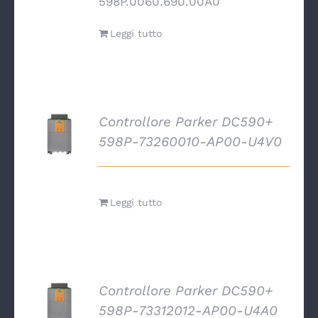
598P.0060.690.00A0
Leggi tutto
Controllore Parker DC590+
DETTAGLI
598P-73260010-AP00-U4V0
Leggi tutto
Controllore Parker DC590+
DETTAGLI
598P-73312012-AP00-U4A0