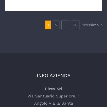
1
2
…
30
Prossimo
INFO AZIENDA
Eltex Srl
Via Santuario Superiore, 1
Angolo Via la Santa