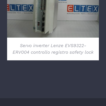
DETTAGLI
Servo inverter Lenze EVS9322-
ERV004 controllo registro safety lock