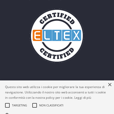
×
Questo sito web utilizza i cookie per migliorare la tua esperienza di
navigazione. Utilizzando il nostro sito web acconsenti a tutti i cookie
in conformità con la nostra policy per i cookie.
Leggi di più
TARGETING
NON CLASSIFICATI
© Eltex Srl - P. IVA: 03161180132 -
Policy Privacy e