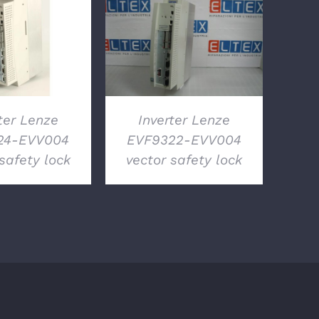
TTAGLI
DETTAGLI
ter Lenze
Inverter Lenze
24-EVV004
EVF9322-EVV004
safety lock
vector safety lock