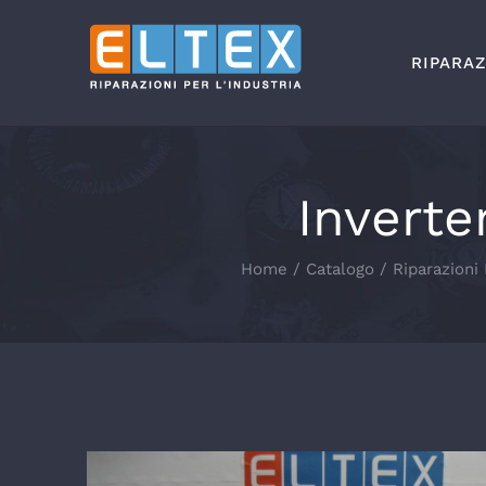
Salta
al
RIPARAZ
contenuto
Inverte
Home
Catalogo
Riparazioni 