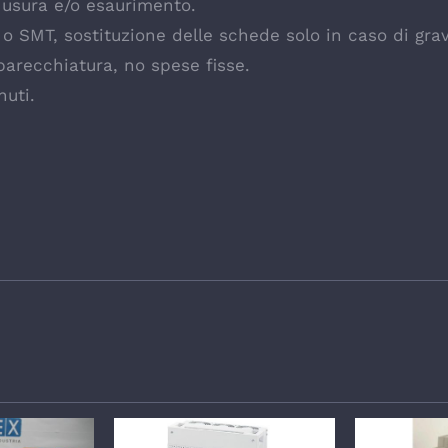
 usura e/o esaurimento.
e o SMT, sostituzione delle schede solo in caso di gr
parecchiatura, no spese fisse.
nuti.