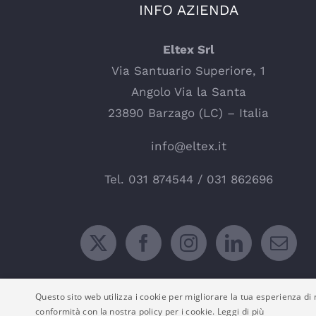
INFO AZIENDA
Eltex Srl
Via Santuario Superiore, 1
Angolo Via la Santa
23890 Barzago (LC) – Italia
info@eltex.it
Tel.
031 874544
/
031 862696
Questo sito web utilizza i cookie per migliorare la tua esperienza di n
conformità con la nostra policy per i cookie.
Leggi di più