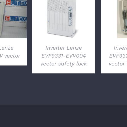
GLI
DETTAGLI
DE
 Lenze
Inverter Lenze
Inver
 vector
EVF9331-EVV004
EVF93
vector safety lock
vector 