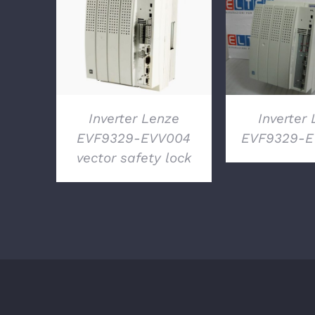
DETTAGLI
DETTA
Inverter Lenze
Inverter
EVF9329-EVV004
EVF9329-EV
vector safety lock