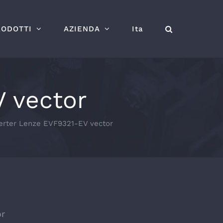
RODOTTI
AZIENDA
Ita
V vector
erter Lenze EVF9321-EV vector
or